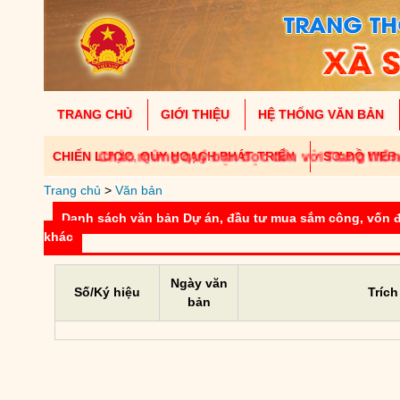
TRANG CHỦ
GIỚI THIỆU
HỆ THỐNG VĂN BẢN
CHIẾN LƯỢC, QUY HOẠCH PHÁT TRIỂN
Chào mừng quý bạn đọc đến với Trang thông t
SƠ ĐỒ WEB
Trang chủ
>
Văn bản
Danh sách văn bản Dự án, đầu tư mua sắm công, vốn 
khác
Ngày văn
Số/Ký hiệu
Trích
bản