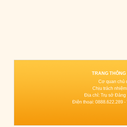
TRANG THÔNG T
Cơ quan chủ 
Chịu trách nhiệ
Địa chỉ: Trụ sở Đản
Điện thoại: 0888.622.289 - 