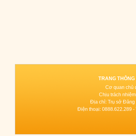
TRANG THÔNG T
Cơ quan chủ 
Chịu trách nhiệ
Địa chỉ: Trụ sở Đản
Điện thoại: 0888.622.289 - 