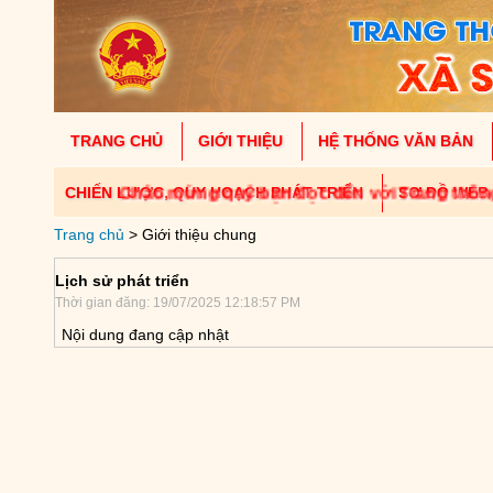
TRANG CHỦ
GIỚI THIỆU
HỆ THỐNG VĂN BẢN
CHIẾN LƯỢC, QUY HOẠCH PHÁT TRIỂN
Chào mừng quý bạn đọc đến với Trang thông ti
SƠ ĐỒ WEB
Trang chủ
> Giới thiệu chung
Lịch sử phát triển
Thời gian đăng: 19/07/2025 12:18:57 PM
Nội dung đang cập nhật