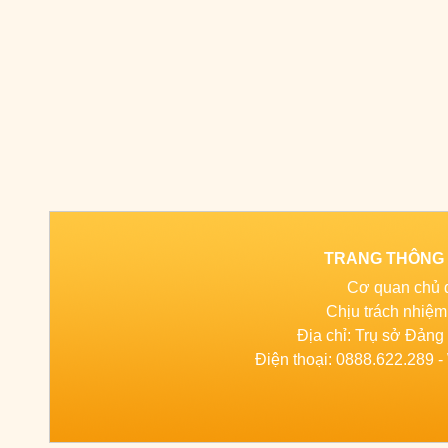
TRANG THÔNG T
Cơ quan chủ 
Chịu trách nhiệ
Địa chỉ: Trụ sở Đản
Điện thoại: 0888.622.289 - 