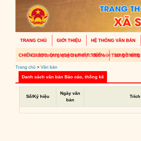
TRANG CHỦ
GIỚI THIỆU
HỆ THỐNG VĂN BẢN
CHIẾN LƯỢC, QUY HOẠCH PHÁT TRIỂN
Chào mừng quý bạn đọc đến với Trang thông tin
SƠ ĐỒ WEB
Trang chủ
>
Văn bản
Danh sách văn bản Báo cáo, thống kê
Ngày văn
Số/Ký hiệu
Trích
bản